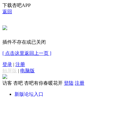
下载杏吧APP
返回
插件不存在或已关闭
[ 点击这里返回上一页 ]
登录
|
注册
触屏版
|
电脑版
访客
杏吧 杏吧有你春暖花开
登陆
注册
新版论坛入口